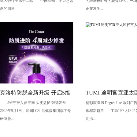
标大秀行至第十二站——中国温州，于诗意盎
的班味被旷野的花香取代，一场
经
然的园博...
正在发生...
克洛特防脱全新升级 开启5维
TUMI 途明官宣亚
5维守护头皮平衡 头皮益护 强韧发丝
精彩演绎19 Degree Lite 系
守护头皮健康新时代
——魏大勋
2025年9月1日，韩国LG生活健康集团旗下专
旅程新篇章 TUMI亚太区品
研防脱...
勋携...