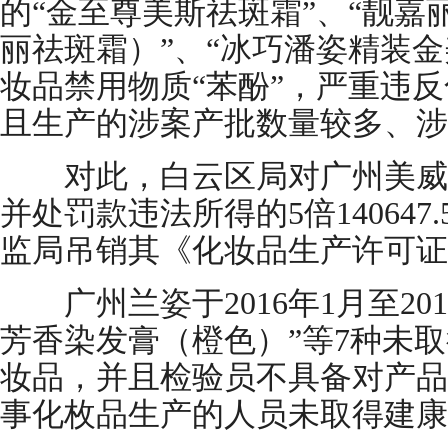
的“金至尊美斯祛斑霜”、“靓
丽祛斑霜）”、“冰巧潘姿精装金
妆品禁用物质“苯酚”，严重违
且生产的涉案产批数量较多、涉
对此，白云区局对广州美威没收法
并处罚款违法所得的5倍14064
监局吊销其《化妆品生产许可证
广州兰姿于2016年1月至20
芳香染发膏（橙色）”等7种未
妆品，并且检验员不具备对产品
事化枚品生产的人员未取得建康