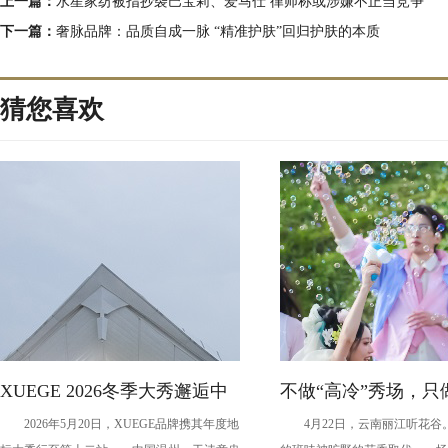
上一篇：
水星家纺被指抄袭巴宝莉、爱马仕 律师称或涉嫌不正当竞争
下一篇：
奢脉品牌：品质自成一脉 “精准护肤”回归护肤的本质
猜您喜欢
XUEGE 2026冬季大秀邂逅中
不做“高冷”秀场，只
2026年5月20日，XUEGE品牌携其年度地
4月22日，云南丽江听花谷
国·温州园博园
愈”现场：现象级IP