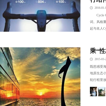
2016-01-
Cycle
词。风格
起与名人Cy
乘“
2015-03-
既想感受
地原生态
轮行程里放