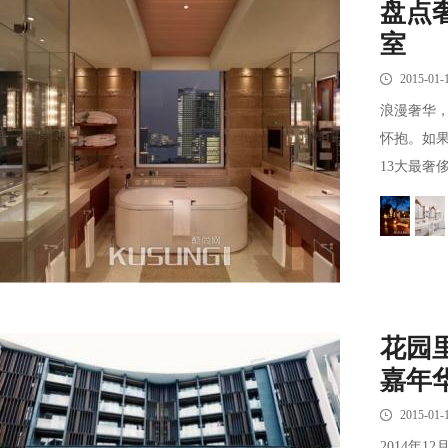
盘点
室
2015-01-
浪漫奢华
怀抱。如
13大最奢
花园
嘉年
2015-01-
2014年