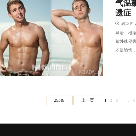
气温
遗症
2015-04-
导语：根
紫外线侵
才是晒伤，
293条
上一页
1
2
3
4
5
6