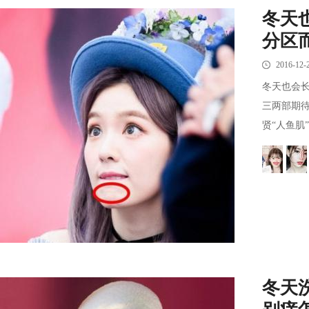
冬天
分区
2016-12-
冬天也会
三两部期
贤“人鱼肌
冬天