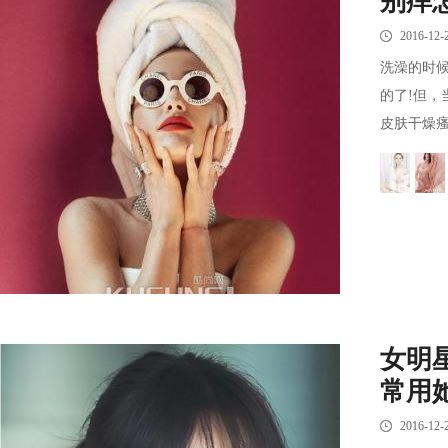
别痒
2016-12-
洗澡的时
的了!但
皮肤干燥瘙
女明
常用
2016-12-