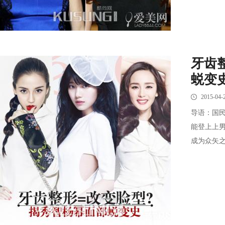
牙齿
蜕变
2015-04-
导语：国
能登上上
成为众矢之