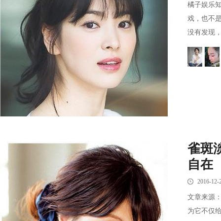
橘子娱乐
戏，也不
没有发现，
雀斑
自在
2016-12-
文章来源
为它不仅