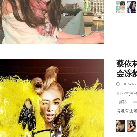
蔡依
会冻
2015-07-
1999年推
《呸》，
得她有变老