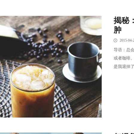
揭秘
肿
2015-04-
导语：总
或者咖啡
是我退掉了