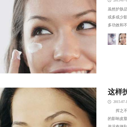
2015-07-
虽然护肤
或多或少
多功效和不
这样
2015-07-
挥之不去
的影响皮
并没有做到