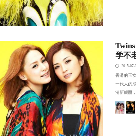
Twi
学不
2015-07-
香港的玉女
一代人的成
清新靓丽，