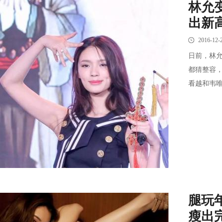
林允
出新
2016-12-
日前，林
都猜整容
看越和韦唯
腿玩
瘦出