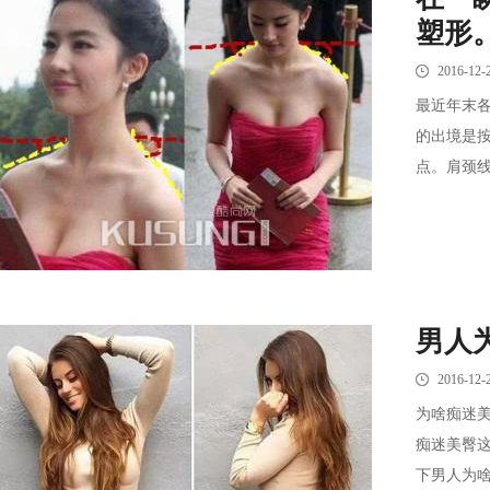
塑形
2016-12-
最近年末各
的出境是
点。肩颈线
男人
2016-12-
为啥痴迷
痴迷美臀
下男人为啥