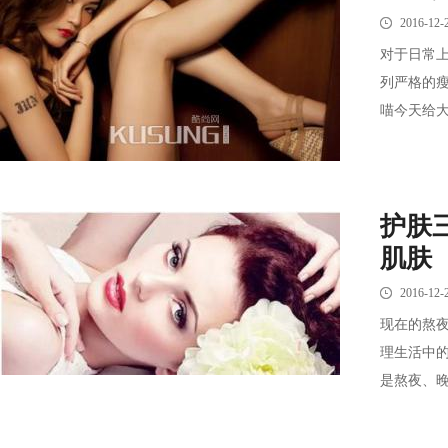
2016-12-
对于日常上
列严格的
喵今天给大
护肤
肌肤
2016-12-
现在的熬
理生活中
是熬夜、