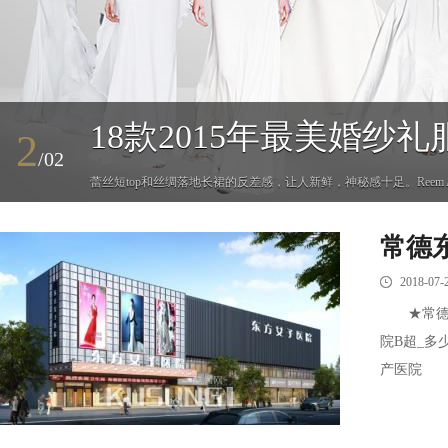
18款2015年最美婚纱
2
/02
蕾丝短top和丝绸落地长裙的反差感，让人新鲜，神秘感十足。Reem A
'
常德
2018-07-
★常德市
院B超_
产医院 常