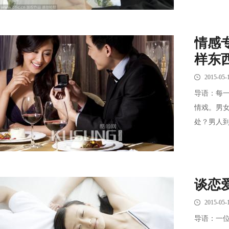
情感
样东
2015-05-
导语：每
情戏。男
处？男人到
谈恋
2015-05-
导语：一