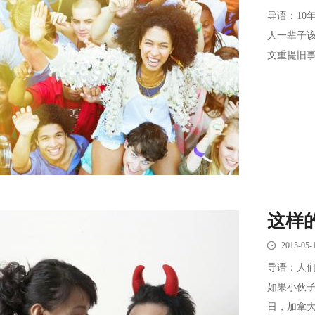
导语：10
人一辈子
文重提旧事
这样
2015-05-
导语：人
如果小伙
日，加拿大