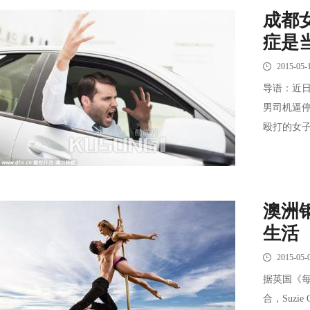
成都
症是
2015-05-
导语：近
男司机逼
殴打的女子
澳洲
生活
2015-05-
据英国《每
合，Suzi