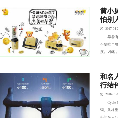
黄小
怕别
2017-04-
早餐有多
不要吃早
度。因此，
和名人
行结
2016-01-
Cycle
词。风格
起与名人Cy