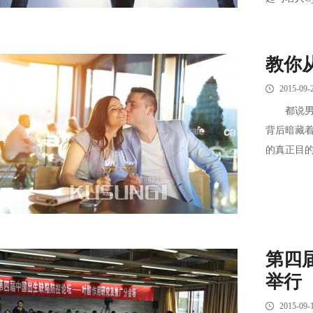
教你
2015-09-
都说男人
背后暗藏
的真正目的
第四
举行
2015-09-