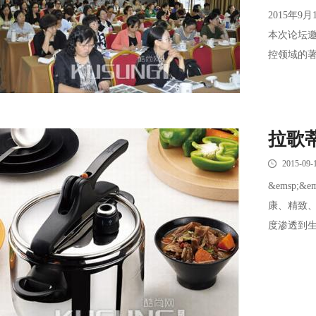
2015年
本次论坛
控领域的著
拉歌
2015-09-
&emsp
康、精致
度渗透到生