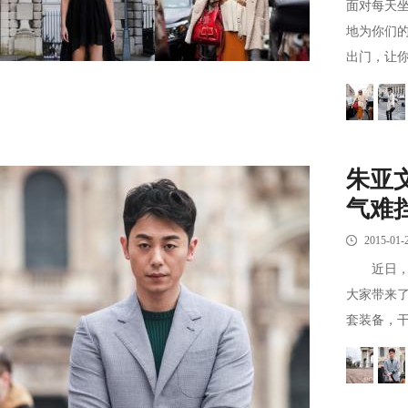
面对每天
地为你们
出门，让你
朱亚
气难
2015-01-
近日，朱
大家带来
套装备，干