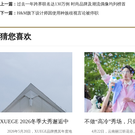
上一篇：
过去一年跨界联名达130万例 时尚品牌及潮流偶像均列榜首
下一篇：
H&M旗下设计师因使用种族歧视言论被停职
猜您喜欢
XUEGE 2026冬季大秀邂逅中
不做“高冷”秀场，只
2026年5月20日，XUEGE品牌携其年度地
4月22日，云南丽江听花谷
国·温州园博园
愈”现场：现象级IP