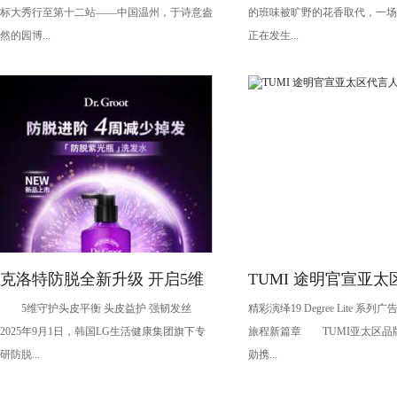
标大秀行至第十二站——中国温州，于诗意盎
的班味被旷野的花香取代，一场
经
然的园博...
正在发生...
克洛特防脱全新升级 开启5维
TUMI 途明官宣亚
5维守护头皮平衡 头皮益护 强韧发丝
精彩演绎19 Degree Lite 系
守护头皮健康新时代
——魏大勋
2025年9月1日，韩国LG生活健康集团旗下专
旅程新篇章 TUMI亚太区品
研防脱...
勋携...