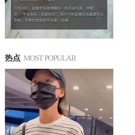
2019-12-24
/ 娱乐
12月24日，赵雅芝在微博晒出一组圣诞写真，并配
文：“平安喜乐，圣诞快乐”。照片中的赵雅芝头戴鹿耳贝
雷帽，手捧红彤彤的平安果，仿佛...
'
热点
MOST POPULAR