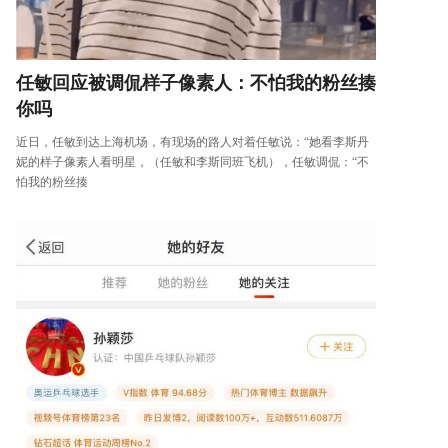
任敏回应被调侃样子像素人：不怕我的粉丝揍
你吗
近日，任敏到达上海机场，有现场的路人对着任敏说：“她看李斯丹
妮的样子像素人看明星，（任敏和李斯同班飞机），任敏调侃：“不
怕我的粉丝揍