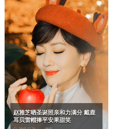
赵雅芝晒圣诞照亲和力满分 戴鹿
耳贝雷帽捧平安果甜笑