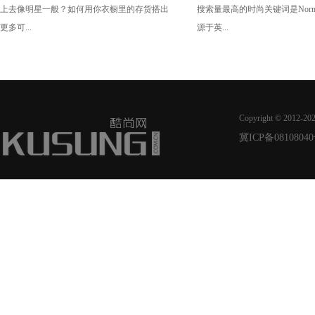
上去像明星一般？如何用你衣橱里的存货搭出
搜索量最高的时尚关键词是Norm
更多可...
源于英...
Copyright © 2012-20
冀ICP备08108040