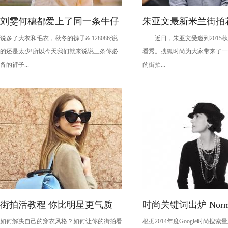
刘雯何穗都爱上了同一条牛仔
朱亚文最新米兰街拍
说多了大衣和毛衣，秋冬的裤子& 128086;说
近日，朱亚文受邀到2015秋
裤？
光！ 帅气难挡
的还是太少!所以今天我们就来说说三条你必
看秀。搜狐时尚为大家带来了一
备的裤子...
的街拍...
街拍活教程 你比明星更气质
时尚关键词出炉 Norm
如何解决自己的穿衣风格？如何让你的街拍看
根据2014年度Google时尚搜
成主流