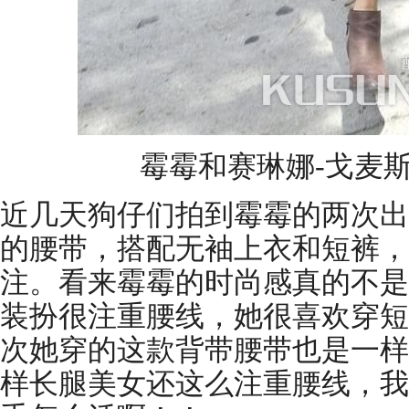
霉霉和赛琳娜-戈麦斯出去l
近几天狗仔们拍到霉霉的两次出
的腰带，搭配无袖上衣和短裤，
注。看来霉霉的时尚感真的不是
装扮很注重腰线，她很喜欢穿短
次她穿的这款背带腰带也是一样
样长腿美女还这么注重腰线，我