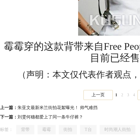
霉霉穿的这款背带来自Free Pe
目前已经售
（声明：本文仅代表作者观点，
上一页
1
2
3
4
上一篇：
朱亚文最新米兰街拍花絮曝光！ 帅气难挡
下一篇：
刘雯何穗都爱上了同一条牛仔裤？
标签：
背带
霉霉
街拍
T台
时尚潮人街拍