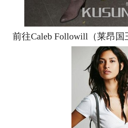
前往Caleb Followill